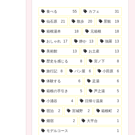
食べる
55
カフェ
31
仙石原
21
散歩
20
景観
19
箱根湯本
18
元箱根
18
おしゃれ
17
静か
13
強羅
13
美術館
13
お土産
13
歴史を感じる
8
宮ノ下
8
旅行記
8
パン屋
6
小田原
6
体験する
6
足湯
6
箱根の手引き
5
芦之湯
5
小涌谷
4
日帰り温泉
3
宿泊
2
宮城野
2
箱根町
2
畑宿
2
大平台
1
モデルコース
1