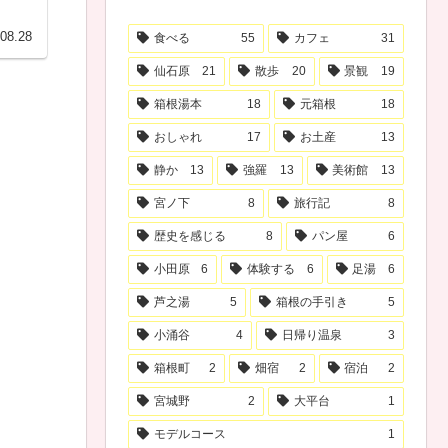
08.28
食べる
55
カフェ
31
仙石原
21
散歩
20
景観
19
箱根湯本
18
元箱根
18
おしゃれ
17
お土産
13
静か
13
強羅
13
美術館
13
宮ノ下
8
旅行記
8
歴史を感じる
8
パン屋
6
小田原
6
体験する
6
足湯
6
芦之湯
5
箱根の手引き
5
小涌谷
4
日帰り温泉
3
箱根町
2
畑宿
2
宿泊
2
宮城野
2
大平台
1
モデルコース
1