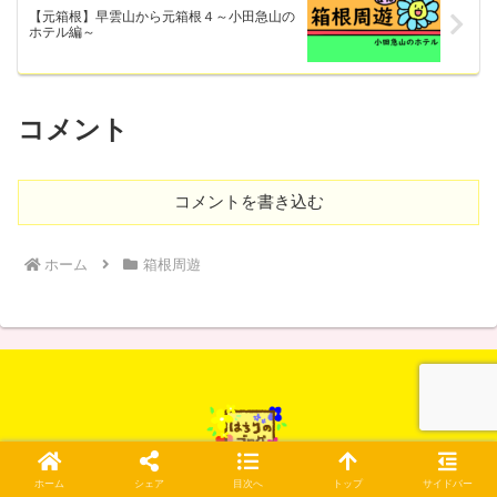
【元箱根】早雲山から元箱根４～小田急山の
ホテル編～
コメント
コメントを書き込む
ホーム
箱根周遊
© 2018 はちりのブログ.
ホーム
シェア
目次へ
トップ
サイドバー