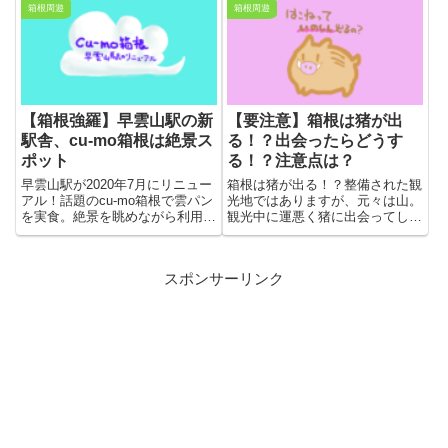
箱根周遊
箱根周遊
のはいかがでしょうか。まったり
んだか心に余裕が生まれる感じが
癒しスポット。
します。そんなカフェ、Timuny.
に行ってきました。
【箱根強羅】早雲山駅の新
【要注意】箱根は猪が出
駅舎、cu-mo箱根は絶景ス
る！？出会ったらどうす
ポット
る！？注意点は？
早雲山駅が2020年7月にリニュー
箱根は猪が出る！？整備された観
アル！話題のcu-mo箱根で雲パン
光地ではありますが、元々は山。
を実食。絶景を眺めながら利用で
観光中に運悪く猪に出会ってしま
きる足湯もありました。
った時の対処法をご紹介します。
スポンサーリンク