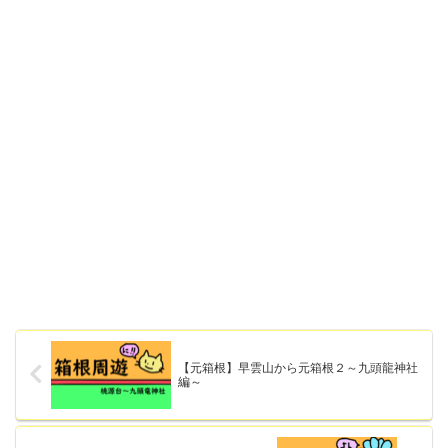
【元箱根】早雲山から元箱根２～九頭龍神社
編～