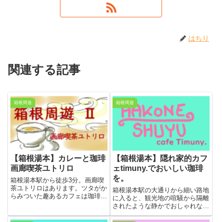
はちり
関連する記事
箱根周遊
箱根周遊
【箱根湯本】カレーと珈琲
【箱根湯本】隠れ家的カフ
画廊喫茶ユトリロ
ェtimuny.でおいしい珈琲
を。
箱根湯本駅から徒歩3分。画廊喫
茶ユトリロはあります。ツタがか
箱根湯本駅の大通りから細い路地
らみついた趣あるカフェは珈琲と
に入ると、観光地の喧騒から隔離
カレーライスが自慢です。フラン
されたような静かでおしゃれなカ
ス人画家ユトリロの絵画をながめ
フェがあります。川の音を聞きな
つつ、観光につかれた体を休める
がら珈琲をすすっていいると、な