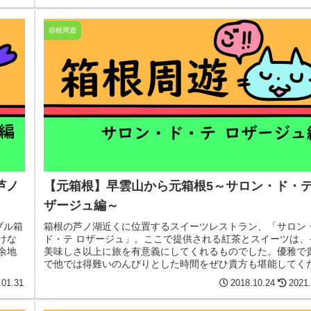
箱根周遊
芦ノ
【元箱根】早雲山から元箱根5～サロン・ド・テ
ザージュ編～
ブル箱
箱根の芦ノ湖近くに位置するスイーツレストラン、「サロン
けな
ド・テ ロザージュ」。ここで提供される紅茶とスイーツは、
余地
美味しさ以上に旅を有意義にしてくれるものでした。優雅で
で他では得難いのんびりとした時間をぜひ貴方も堪能してく
い。きっとお店を出たあと、心がふんわり柔らかくなってい
.01.31
2018.10.24
2021.
ず…