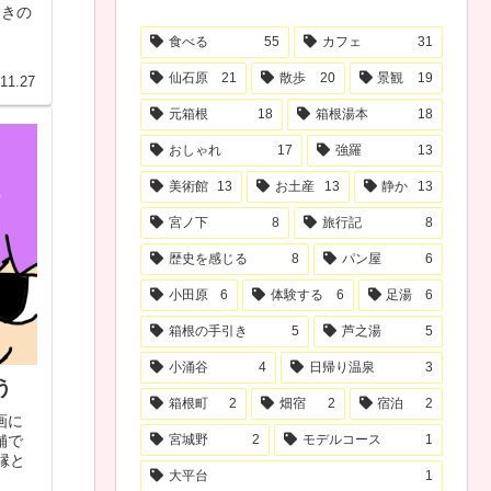
すきの
食べる
55
カフェ
31
仙石原
21
散歩
20
景観
19
11.27
元箱根
18
箱根湯本
18
おしゃれ
17
強羅
13
美術館
13
お土産
13
静か
13
宮ノ下
8
旅行記
8
歴史を感じる
8
パン屋
6
小田原
6
体験する
6
足湯
6
箱根の手引き
5
芦之湯
5
小涌谷
4
日帰り温泉
3
う
箱根町
2
畑宿
2
宿泊
2
画に
舗で
宮城野
2
モデルコース
1
縁と
大平台
1