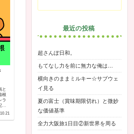
最近の投稿
超さんぽ日和。
もてなし力を前に無力な俺は…
ジ
横向きのままミルキー☆サブウェ
イ見る
画と
箱根
レラ
夏の富士（賞味期限切れ）と微妙
記
な価値基準
10.21
全力大阪旅1日目②新世界を周る