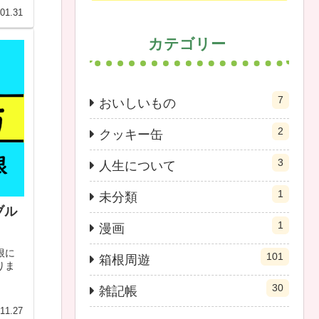
01.31
カテゴリー
7
おいしいもの
2
クッキー缶
3
人生について
1
未分類
ブル
1
漫画
根に
101
箱根周遊
りま
30
雑記帳
11.27