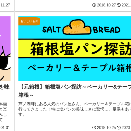
.11.27
2018.10.27
2021.
おいしいもの
を味
【元箱根】箱根塩パン探訪～ベーカリー&テー
箱根～
本画
芦ノ湖畔にある人気のパン屋さん、ベーカリー＆テーブル箱
と楽
行ってきました！特に塩パンの美味しさに驚愕…。足湯もあ
みし
す。
てみ
.01.01
2018.10.25
2020.