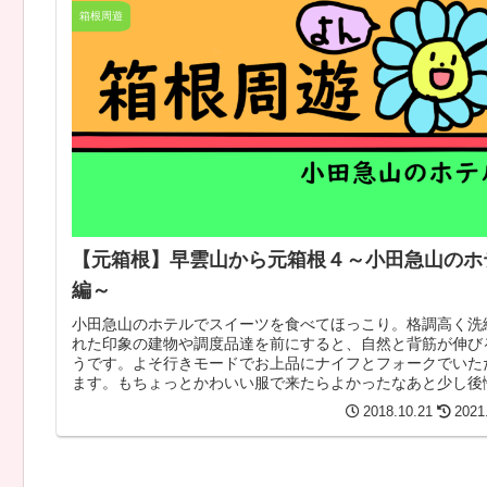
箱根周遊
【元箱根】早雲山から元箱根４～小田急山のホ
編～
小田急山のホテルでスイーツを食べてほっこり。格調高く洗
れた印象の建物や調度品達を前にすると、自然と背筋が伸び
うです。よそ行きモードでお上品にナイフとフォークでいた
ます。もちょっとかわいい服で来たらよかったなあと少し後
2018.10.21
2021