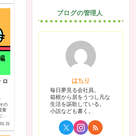
ブログの管理人
はちり
 ロ
毎日夢見る会社員。
箱根から居をうつし凡な
・
生活を謳歌している。
その
貴重
小説なども書く。
ださ
るは
01.31