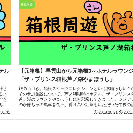
箱根周遊
テル
【元箱根】早雲山から元箱根3～ホテルラウン
「ザ・プリンス箱根芦ノ湖やまぼうし」
練さ
旅のつづき。箱根スイーツコレクションという素晴らしい企
るよ
その参加施設について。芦ノ湖湖畔のホテル、ザ・プリンス
だき
芦ノ湖のラウンジやまぼうしにお邪魔してきました。シンデ
悔。
のかぼちゃの馬車を食べ、香り高い紅茶をいただいた午後の
録。ひたすらうまい。
.01.31
2018.10.21
2021.