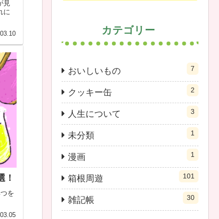
が見
れに
カテゴリー
03.10
7
おいしいもの
2
クッキー缶
3
人生について
1
未分類
1
漫画
101
選！
箱根周遊
4つを
30
雑記帳
03.05