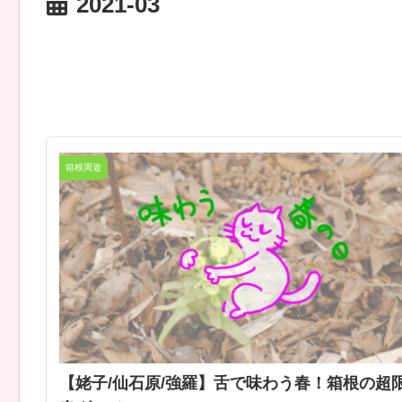
2021-03
箱根周遊
【姥子/仙石原/強羅】舌で味わう春！箱根の超