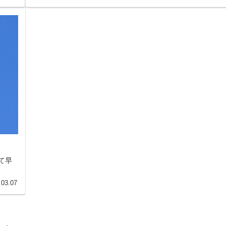
て早
.03.07