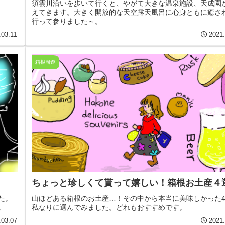
須雲川沿いを歩いて行くと、やがて大きな温泉施設、天成園
えてきます。大きく開放的な天空露天風呂に心身ともに癒さ
行って参りました～。
.03.11
2021.
箱根周遊
ちょっと珍しくて貰って嬉しい！箱根お土産４
た。
山ほどある箱根のお土産…！その中から本当に美味しかった
。
私なりに選んでみました。どれもおすすめです。
.03.07
2021.