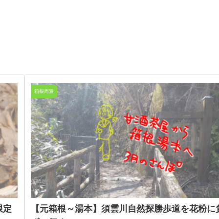
箱根周遊
限定
【元箱根～湯本】須雲川自然探勝歩道を花粉に