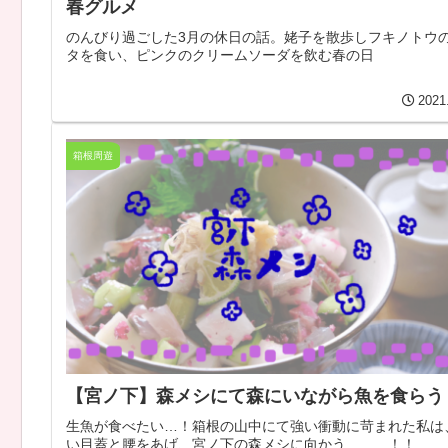
春グルメ
のんびり過ごした3月の休日の話。姥子を散歩しフキノトウ
タを食い、ピンクのクリームソーダを飲む春の日
2021
箱根周遊
【宮ノ下】森メシにて森にいながら魚を食らう
生魚が食べたい…！箱根の山中にて強い衝動に苛まれた私は
い目蓋と腰をあげ、宮ノ下の森メシに向かう………！！