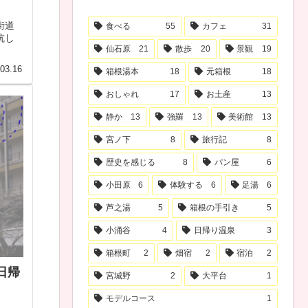
街道
食べる
55
カフェ
31
抗し
仙石原
21
散歩
20
景観
19
03.16
箱根湯本
18
元箱根
18
おしゃれ
17
お土産
13
静か
13
強羅
13
美術館
13
宮ノ下
8
旅行記
8
歴史を感じる
8
パン屋
6
小田原
6
体験する
6
足湯
6
芦之湯
5
箱根の手引き
5
小涌谷
4
日帰り温泉
3
箱根町
2
畑宿
2
宿泊
2
日帰
宮城野
2
大平台
1
モデルコース
1