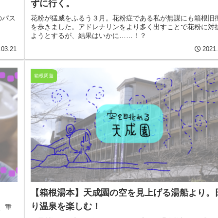
ずに行く。
のパス
花粉が猛威をふるう３月。花粉症である私が無謀にも箱根旧
を歩きました。アドレナリンをより多く出すことで花粉に対
ようとするが、結果はいかに……！？
.03.21
2021.
箱根周遊
【箱根湯本】天成園の空を見上げる湯船より。
り温泉を楽しむ！
、重